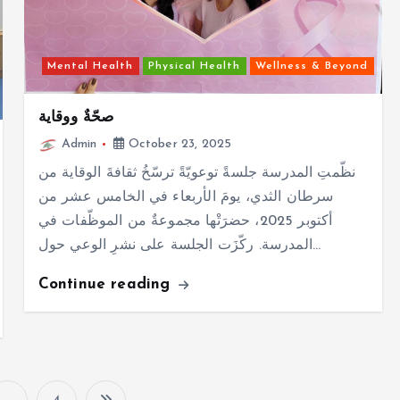
Mental Health
Physical Health
Wellness & Beyond
صحّةٌ ووقاية
Admin
October 23, 2025
نظّمتِ المدرسة جلسةً توعويّةً ترسّخُ ثقافةَ الوقاية من
سرطان الثدي، يومَ الأربعاء في الخامس عشر من
أكتوبر 2025، حضرَتْها مجموعةٌ من الموظّفات في
المدرسة. ركّزَت الجلسة على نشرِ الوعي حول…
Continue reading