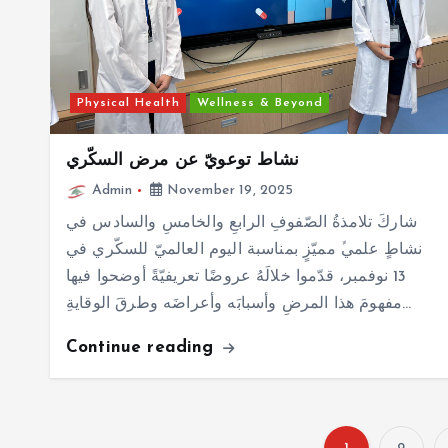
Physical Health
Wellness & Beyond
نشاط توعويّ عن مرض السكّري
Admin
November 19, 2025
شاركَ تلامذةُ الصّفوفِ الرابعِ والخامسِ والسادس في
نشاطٍ علميﱟ مميّزٍ بمناسبة اليوم العالميّ للسكّري في
13 نوفمبر، قدّموا خلالَهُ عروضًا تعريفيّةً أوضحوا فيها
مفهومَ هذا المرضِ وأسبابَه وأعراضَه وطرقَ الوقايةِ…
Continue reading