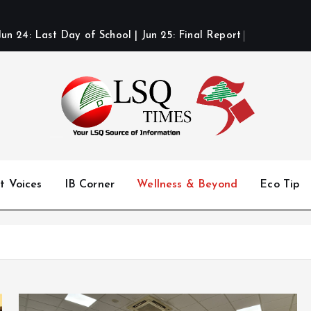
J
u
n
2
4
:
L
a
s
t
D
a
y
o
f
S
c
h
o
o
l
|
J
u
n
2
5
:
F
i
n
a
l
R
e
p
o
r
t
C
a
r
d
s
Your LSQ source of information
t Voices
IB Corner
Wellness & Beyond
Eco Tip