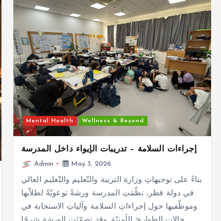
Mental Health
Wellness & Beyond
إجراءات السلامة – تدريبات الإيواء داخل المدرسة
Admin
May 3, 2026
بناءً على توجيهاتِ وزارة التربية والتّعليم والتّعليم العالي
في دولة قطر، نظّمَتِ المدرسة ورشةً توعويّةً لطلاّبها
وموظّفيها حول إجراءاتِ السلامة وآلياتِ الاستجابة في
حالات الطوارئ الأمنيّة. وقد تضمّنَت الورشة شرحًا…