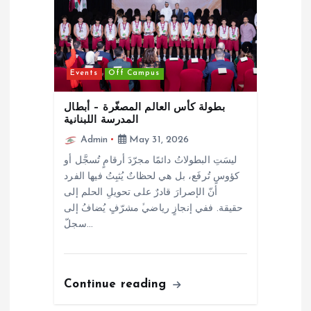
Events
Off Campus
بطولة كأس العالم المصغّرة – أبطال
المدرسة اللبنانية
Admin
May 31, 2026
ليسَتِ البطولاتُ دائمًا مجرّدَ أرقامٍ تُسجَّل أو
كؤوسٍ تُرفَع، بل هي لحظاتٌ يُثبِتُ فيها الفرد
أنّ الإصرارَ قادرٌ على تحويلِ الحلم إلى
حقيقة. ففي إنجازٍ رياضيﱟ مشرّفٍ يُضافُ إلى
سجلّ…
Continue reading