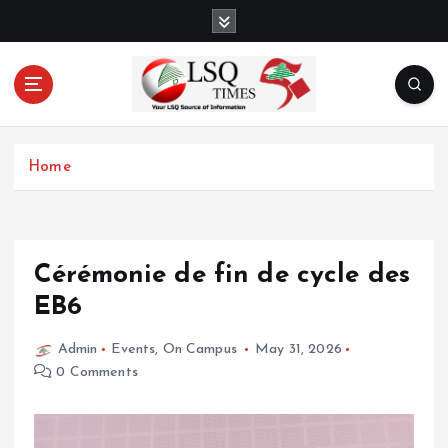
S
k
i
p
t
o
Your LSQ source of information
c
Home
o
n
t
e
n
Cérémonie de fin de cycle des
t
EB6
Admin
Events
,
On Campus
May 31, 2026
0 Comments