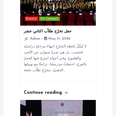
g
a
Events
On Campus
t
حفل تخرّج طلاّب الثاني عشر
i
Admin
May 31, 2026
لا تُمثّلُ لحظة التخرّجِ انتهاءَ مرحلةٍ دراسيّة
o
فحسب، بل هي ثمرةُ سنواتٍ من التّعبِ
والطموح. وفي أجواءٍ امتزجَ فيها الفخرُ
n
بالفرح، احتفلتْ مدرستُنا، تزامنًا مع يوبيلها
الذهبيّ، بتخرّجِ طلّاب دفعة…
Continue reading