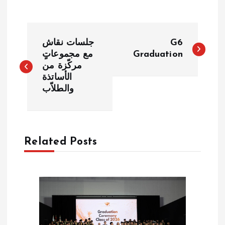
P
جلسات نقاش
G6
o
مع مجموعاتٍ
Graduation
مركّزة من
الأساتذة
s
والطلاّب
t
n
Related Posts
a
v
i