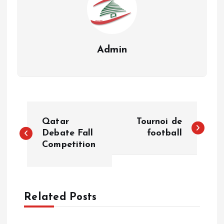
Admin
P
Qatar
Tournoi de
o
Debate Fall
football
Competition
s
t
Related Posts
n