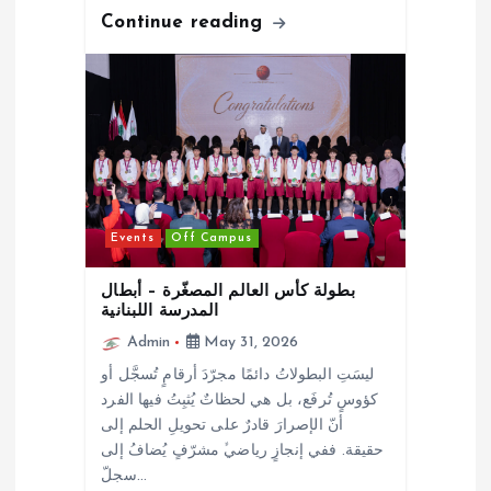
Continue reading
Events
Off Campus
بطولة كأس العالم المصغّرة – أبطال
المدرسة اللبنانية
Admin
May 31, 2026
ليسَتِ البطولاتُ دائمًا مجرّدَ أرقامٍ تُسجَّل أو
كؤوسٍ تُرفَع، بل هي لحظاتٌ يُثبِتُ فيها الفرد
أنّ الإصرارَ قادرٌ على تحويلِ الحلم إلى
حقيقة. ففي إنجازٍ رياضيﱟ مشرّفٍ يُضافُ إلى
سجلّ…