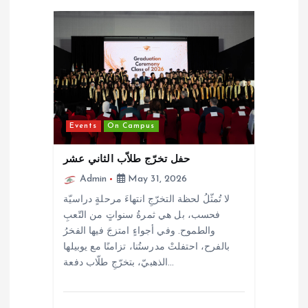
a
v
i
g
Events
On Campus
a
حفل تخرّج طلاّب الثاني عشر
t
Admin
May 31, 2026
لا تُمثّلُ لحظة التخرّجِ انتهاءَ مرحلةٍ دراسيّة
i
فحسب، بل هي ثمرةُ سنواتٍ من التّعبِ
والطموح. وفي أجواءٍ امتزجَ فيها الفخرُ
o
بالفرح، احتفلتْ مدرستُنا، تزامنًا مع يوبيلها
الذهبيّ، بتخرّجِ طلّاب دفعة…
n