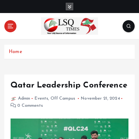
S
k
i
p
t
o
Your LSQ source of information
c
Home
o
n
t
e
n
Qatar Leadership Conference
t
Admin
Events
,
Off Campus
November 21, 2024
0 Comments