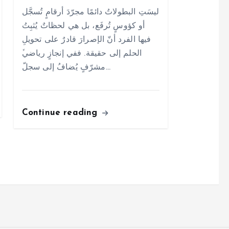
ليسَتِ البطولاتُ دائمًا مجرّدَ أرقامٍ تُسجَّل
أو كؤوسٍ تُرفَع، بل هي لحظاتٌ يُثبِتُ
فيها الفرد أنّ الإصرارَ قادرٌ على تحويلِ
الحلم إلى حقيقة. ففي إنجازٍ رياضيﱟ
مشرّفٍ يُضافُ إلى سجلّ…
Continue reading