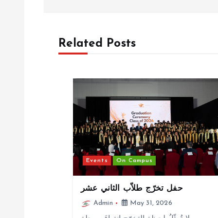
s
t
Related Posts
n
a
v
i
Events
On Campus
g
حفل تخرّج طلاّب الثاني عشر
a
Admin
May 31, 2026