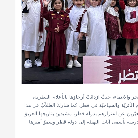
خر والانتماء، حيثُ ازدانَتْ أرجاؤها بالأعلام القطرية
 الأثريّة والسياحيّة في قطر. كما شاركَ الطلاّبُ في هذا
ّرينَ عن اعتزازهم بدولة قطر، مشيدينَ بتاريخِها العريق
المدرسة بأسمى آيات التهنئة إلى دولة قطر وسموّ أميرها