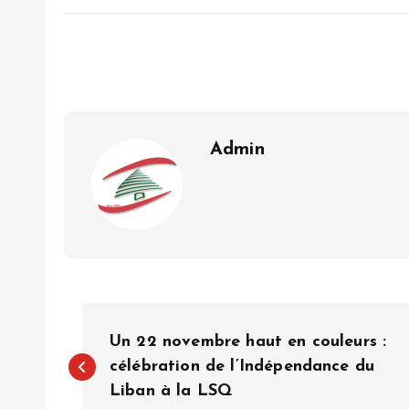
Admin
P
Un 22 novembre haut en couleurs :
o
célébration de l’Indépendance du
Liban à la LSQ