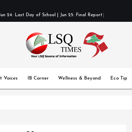
J
u
n
2
4
:
L
a
s
t
D
a
y
o
f
S
c
h
o
o
l
|
J
u
n
2
5
:
F
i
n
a
l
R
e
p
o
r
t
C
a
r
d
s
Your LSQ source of information
t Voices
IB Corner
Wellness & Beyond
Eco Tip