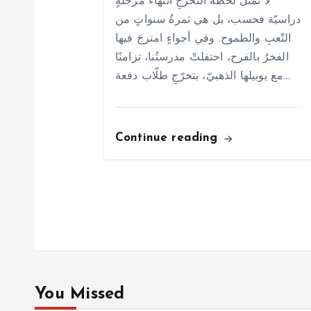
لا تُمثّلُ لحظة التخرّجِ انتهاءَ مرحلةٍ
t
دراسيّة فحسب، بل هي ثمرةُ سنواتٍ من
التّعبِ والطموح. وفي أجواءٍ امتزجَ فيها
i
الفخرُ بالفرح، احتفلتْ مدرستُنا، تزامنًا
مع يوبيلها الذهبيّ، بتخرّجِ طلّاب دفعة…
o
n
Continue reading
You Missed