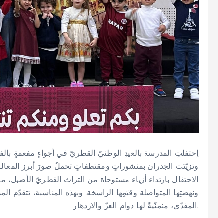
اِحتفلتِ المدرسة بالعيدِ الوطنيّ القطريّ في أجواءٍ مفعمةٍ بالف،
وتزيّنَت الجدران بمنشوراتٍ ومقتطفاتٍ تحملُ صورَ أبرز المعالم
الاحتفال بارتداء أزياء مستوحاة من التراث القطريّ الأصيل، معب
ونهضتِها المتواصلة وقيَمِها الراسخة. وبهذه المناسبة، تتقدّم 
المفدّى، متمنّيةً لها دوام العزّ والازدهار.